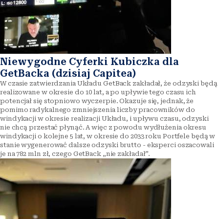
Niewygodne Cyferki Kubiczka dla
GetBacka (dzisiaj Capitea)
W czasie zatwierdzania Układu GetBack zakładał, że odzyski będą
realizowane w okresie do 10 lat, a po upływie tego czasu ich
potencjał się stopniowo wyczerpie. Okazuje się, jednak, że
pomimo radykalnego zmniejszenia liczby pracowników do
windykacji w okresie realizacji Układu, i upływu czasu, odzyski
nie chcą przestać płynąć. A więc z powodu wydłużenia okresu
windykacji o kolejne 5 lat, w okresie do 2033 roku Portfele będą w
stanie wygenerować dalsze odzyski brutto - eksperci oszacowali
je na 782 mln zł, czego GetBack „nie zakładał”.