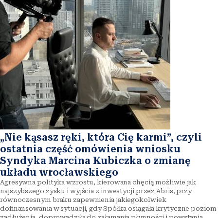
„Nie kąsasz ręki, która Cię karmi”, czyli
ostatnia część omówienia wniosku
Syndyka Marcina Kubiczka o zmianę
układu wrocławskiego
Agresywna polityka wzrostu, kierowana chęcią możliwie jak
najszybszego zysku i wyjścia z inwestycji przez Abris, przy
równoczesnym braku zapewnienia jakiegokolwiek
dofinansowania w sytuacji, gdy Spółka osiągała krytyczne poziom
zadłużenia, doprowadziła do załamania płynności i powstania