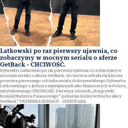
Latkowski po raz pierwszy ujawnia, co
zobaczymy w mocnym serialu o aferze
GetBack - CHCIWOŚĆ.
Sylwester Latkowski po raz pierwszy ujawnia, co zobaczymy w
mocnym serialu o aferze GetBack. 30 czerwca odbyła się kinowa
premiera pierwszego odcinka serialu dokumentalnego Sylwestra
Latkowskiego o jednej z największych afer finansowych w Polsce,
zatytułowanego CHCIWOŚĆ. Pierwszy odcinek „Rozgrywki
Komisji Nadzoru Finansowego” pokazuje kulisy wybuchu afery
GetBack." PREMIERA SERIALU - JESIEŃ 2026.