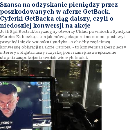
Szansa na odzyskanie pieniędzy przez
poszkodowanych w aferze GetBack.
Cyferki GetBacka ciąg dalszy, czyli o
niedoszłej konwersji na akcje
Jeśli Sąd Restrukturyzacyjny otworzy Układ po wniosku Syndyka
Marcina Kubiczka, a ten jak mówią eksperci ma mocne postawy i
przychyli się do wniosku Syndyka - o choćby częściową
konwersję obligacji na akcje Capitea, - to konwersja zabezpieczy
interesy obligatariuszy i uzyskają oni szansę na zwiększenie
stopnia zaspokojenia swoich wierzytelności.