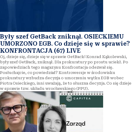
Były szef GetBack zniknął. OSIECKIEMU
UMORZONO EGB. Co dzieje się w sprawie?
KONFRONTACJA (67) LIVE
Oj, dzieje się, dzieje się w sprawie GetBack! Konrad Kąkolewski,
były szef GetBack, zniknął. Dla prokuratury po prostu uciekł. Po
zapowiedziach tego magazynu Konfrontacja odezwał się.
Posłuchajcie, co powiedział? Kontrowersje w środowisku
prokuratury wzbudza decyzja o umorzeniu wątku EGB wobec
Piotra Osieckiego, inni uważają, że to słuszna decyzja. Co się dzieje
w sprawie tzw. układu wrocławskiego (PPU).