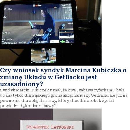
Czy wniosek syndyk Marcina Kubiczka o
zmianę Układu w GetBacku jest
uzasadniony?
Syndyk Marcin Kubiczek uznał, że owa „zabawa cyferkami” była
udana tylko dla wąskiego grona akcjonariuszy GetBack, ale już na
pewno nie dla obligatariuszy, który stracili dorobek życia i
powiedział „koniec zabawy”.