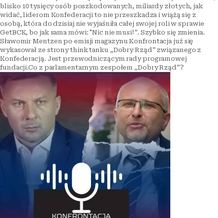
blisko 10 tysięcy osób poszkodowanych, miliardy złotych, jak
widać, liderom Konfederacji to nie przeszkadza i wiążą się z
osobą, która do dzisiaj nie wyjaśniła całej swojej roli w sprawie
GetBCK, bo jak sama mówi: "Nic nie musi!”. Szybko się zmienia.
Sławomir Mentzen po emisji magazynu Konfrontacja już się
wykasował ze strony think tanku „Dobry Rząd” związanego z
Konfederacją. Jest przewodniczącym rady programowej
fundacji.Co z parlamentarnym zespołem „Dobry Rząd”?