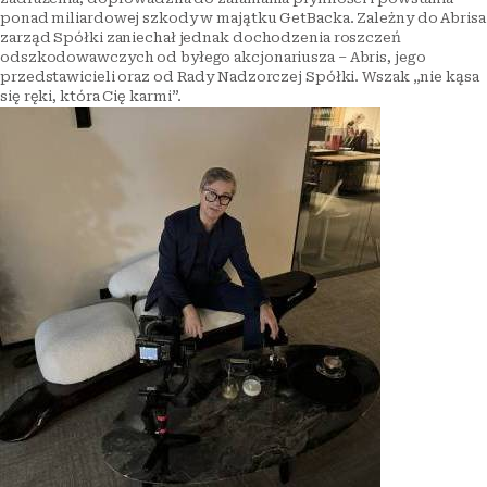
ponad miliardowej szkody w majątku GetBacka. Zależny do Abrisa
zarząd Spółki zaniechał jednak dochodzenia roszczeń
odszkodowawczych od byłego akcjonariusza – Abris, jego
przedstawicieli oraz od Rady Nadzorczej Spółki. Wszak „nie kąsa
się ręki, która Cię karmi”.