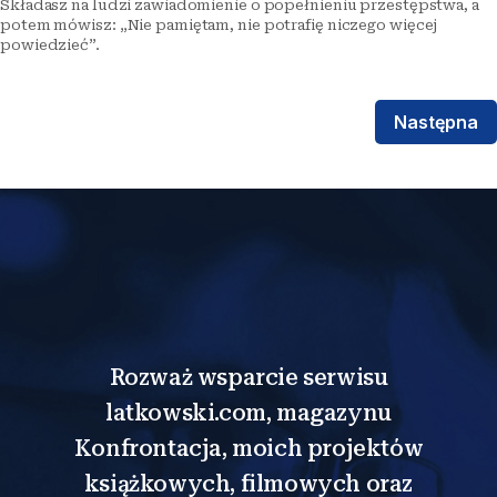
Składasz na ludzi zawiadomienie o popełnieniu przestępstwa, a
potem mówisz: „Nie pamiętam, nie potrafię niczego więcej
powiedzieć”.
Następna
Rozważ wsparcie serwisu
latkowski.com, magazynu
Konfrontacja, moich projektów
książkowych, filmowych oraz