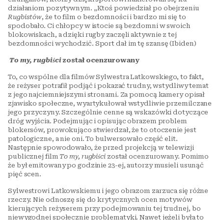
działaniom pozytywnym. „Ktoś powiedział po obejrzeniu
Rugbistów
, że to film o bezdomności i bardzo mi się to
spodobało. Ci chłopcy w istocie są bezdomni w swoich
blokowiskach, a dzięki rugby zaczęli aktywnie z tej
bezdomności wychodzić. Sport dał im tę szansę (Ibiden)
To my, rugbiści
został ocenzurowany
To, co wspólne dla filmów Sylwestra Latkowskiego, to fakt,
że reżyser potrafił podjąć i pokazać trudny, wstydliwy temat
z jego najciemniejszymi stronami. Za pomocą kamery opisał
zjawisko społeczne, wyartykułował wstydliwie przemilczane
jego przyczyny. Szczególnie cenne są wskazówki dotyczące
dróg wyjścia. Podejmując i opisując obrazem problem
blokersów, prowokująco stwierdzał, że to otoczenie jest
patologiczne, a nie oni. To bulwersowało część elit.
Następnie spowodowało, że przed projekcją w telewizji
publicznej film
To my, rugbiści
został ocenzurowany. Pomimo
że był emitowany po godzinie 23-ej, autorzy musieli usunąć
pięć scen.
Sylwestrowi Latkowskiemu i jego obrazom zarzuca się różne
rzeczy. Nie odnoszę się do krytycznych ocen motywów
kierujących reżyserem przy podejmowaniu tej trudnej, bo
niewygodnej społecznie problematyki. Nawet jeżeli była to