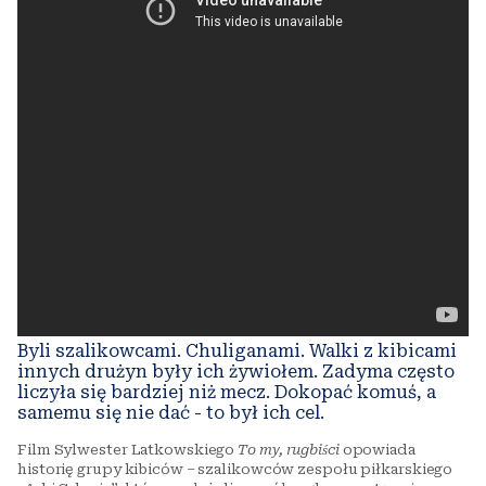
Byli szalikowcami. Chuliganami. Walki z kibicami
innych drużyn były ich żywiołem. Zadyma często
liczyła się bardziej niż mecz. Dokopać komuś, a
samemu się nie dać - to był ich cel.
Film Sylwester Latkowskiego
To my, rugbiści
opowiada
historię grupy kibiców – szalikowców zespołu piłkarskiego