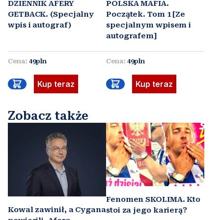
DZIENNIK AFERY
POLSKA MAFIA.
GETBACK. (Specjalny
Początek. Tom 1 [Ze
wpis i autograf)
specjalnym wpisem i
autografem]
Cena:
49pln
Cena:
49pln
Kup teraz
Kup teraz
Zobacz także
Fenomen SKOLIMA. Kto
Kowal zawinił, a Cygana
stoi za jego karierą?