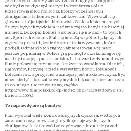
„Arki Gdynia”, którzy założyli zespół rugby, a następnie
zdobyli w tej dyscyplinie tytuł wicemistrza Polski.
Przedstawia młodych ludzi, którzy wcześniej byli
chuliganami stadionowymi szalikowcami. Wywodzili się
głównie z trójmiejskich blokowisk. Walki z kibicami innych
drużyn były ich żywiołem. Zadyma często liczyła się bardziej
niż mecz. Dokopać komuś, a samemu się nie dać – to był ich
cel. Sport ich zmienił. Stali się inni. Są wspólnotą, łączy ich
wytrwała praca i dążenie do sprostania wyzwaniu, które
podjęli. Odmieniło ich rugby. Zainteresowanie tą mało
jeszcze popularną w Polsce grą pomogło okiełznać agresję
na ulicy i dać jej upust na boisku. Latkowski w 45-minutowym
filmie pokazał tę przemianę. Drużyna to wspólnota. Dla nich,
rugbystów, liczy się przede wszystkim honor, lojalność i
koleżeństwo, a przyjaciel ważniejszy jest niż dziewczyna. Być
może kiedyś jako szalikowcy myśleli tak samo, lecz znaczyło
to co innego. (Recenzja
To my, rugbiści
,
http://www.filmpolski.pl/fp/index.php/4212940 dostęp z 20
kwietnia 2009.)
To naprawdę nie są bandyci
Film wywołał wiele kontrowersyjnych dyskusji, w których
zarzucano reżyserowi, że gloryfikuje najzwyklejszych
chuliganów. S. Latkowski zdecydowanie bronił się przed