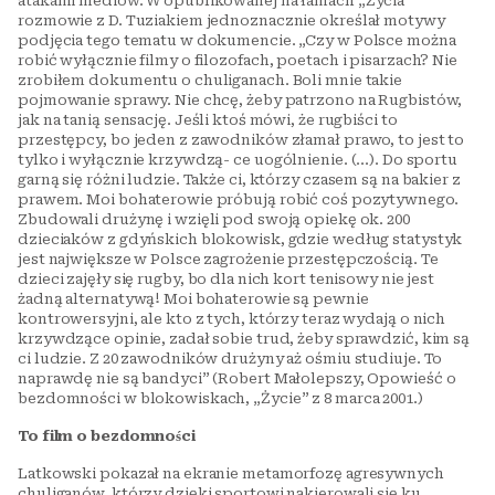
atakami mediów. W opublikowanej na łamach „Życia”
rozmowie z D. Tuziakiem jednoznacznie określał motywy
podjęcia tego tematu w dokumencie. „Czy w Polsce można
robić wyłącznie filmy o filozofach, poetach i pisarzach? Nie
zrobiłem dokumentu o chuliganach. Boli mnie takie
pojmowanie sprawy. Nie chcę, żeby patrzono na Rugbistów,
jak na tanią sensację. Jeśli ktoś mówi, że rugbiści to
przestępcy, bo jeden z zawodników złamał prawo, to jest to
tylko i wyłącznie krzywdzą- ce uogólnienie. (...). Do sportu
garną się różni ludzie. Także ci, którzy czasem są na bakier z
prawem. Moi bohaterowie próbują robić coś pozytywnego.
Zbudowali drużynę i wzięli pod swoją opiekę ok. 200
dzieciaków z gdyńskich blokowisk, gdzie według statystyk
jest największe w Polsce zagrożenie przestępczością. Te
dzieci zajęły się rugby, bo dla nich kort tenisowy nie jest
żadną alternatywą! Moi bohaterowie są pewnie
kontrowersyjni, ale kto z tych, którzy teraz wydają o nich
krzywdzące opinie, zadał sobie trud, żeby sprawdzić, kim są
ci ludzie. Z 20 zawodników drużyny aż ośmiu studiuje. To
naprawdę nie są bandyci” (Robert Małolepszy, Opowieść o
bezdomności w blokowiskach, „Życie” z 8 marca 2001.)
To film o bezdomności
Latkowski pokazał na ekranie metamorfozę agresywnych
chuliganów, którzy dzięki sportowi nakierowali się ku