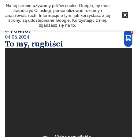
Na tej stronie używamy plików cookie Google, by móc
Latkowski
.com
świadczyć Ci usługi, personalizować reklamy i
analizować ruch. Informacje o tym, jak korzystasz z tej
strony, są udostępniane Google. Korzystając z niej,
zgadzasz się na to.
Powrót
0
04.05.2024
To my, rugbiści