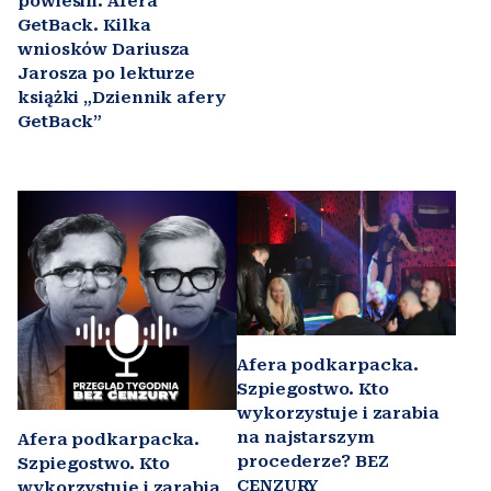
powiesili. Afera
GetBack. Kilka
wniosków Dariusza
Jarosza po lekturze
książki „Dziennik afery
GetBack”
Afera podkarpacka.
Szpiegostwo. Kto
wykorzystuje i zarabia
na najstarszym
Afera podkarpacka.
procederze? BEZ
Szpiegostwo. Kto
CENZURY
wykorzystuje i zarabia