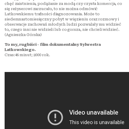
chęć zaistnienia, podążanie za modą czy czysta komercja, co
się reżyserowi zarzucało, to nie można odmówić
Latkowskiemu trafności diagnozowania. Może to
siedemnastomiesięczny pobyt w więzieniu oraz rozmowy i
obserwacje zachowań młodych ludzi pozwalały mu widzieć
to, czego inni nie widzieli lub co gorsza, nie chcieli widzieć.
(Agnieszka Górska)
To my, rugbiści - film dokumentalny Sylwestra
Latkowskiego.
Czas:46 minut; 2000 rok.