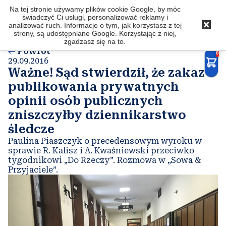
Na tej stronie używamy plików cookie Google, by móc
Latkowski
.com
świadczyć Ci usługi, personalizować reklamy i
analizować ruch. Informacje o tym, jak korzystasz z tej
strony, są udostępniane Google. Korzystając z niej,
zgadzasz się na to.
Powrót
0
29.09.2016
Ważne! Sąd stwierdził, że zakaz
publikowania prywatnych
opinii osób publicznych
zniszczyłby dziennikarstwo
śledcze
Paulina Piaszczyk o precedensowym wyroku w
sprawie R. Kalisz i A. Kwaśniewski przeciwko
tygodnikowi „Do Rzeczy”. Rozmowa w „Sowa &
Przyjaciele”.