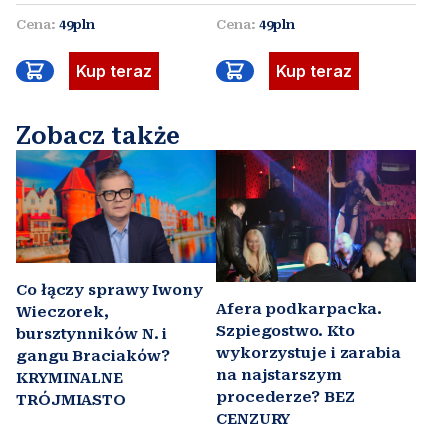
Cena:
49pln
Cena:
49pln
Kup teraz
Kup teraz
Zobacz także
Co łączy sprawy Iwony
Afera podkarpacka.
Wieczorek,
Szpiegostwo. Kto
bursztynników N. i
wykorzystuje i zarabia
gangu Braciaków?
na najstarszym
KRYMINALNE
procederze? BEZ
TRÓJMIASTO
CENZURY