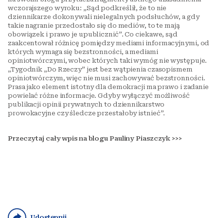
wczorajszego wyroku: „Sąd podkreślił, że to nie
dziennikarze dokonywali nielegalnych podsłuchów, a gdy
takie nagranie przedostało się do mediów, to te mają
obowiązek i prawo je upublicznić”. Co ciekawe, sąd
zaakcentował różnicę pomiędzy mediami informacyjnymi, od
których wymaga się bezstronności, a mediami
opiniotwórczymi, wobec których taki wymóg nie występuje.
„Tygodnik „Do Rzeczy” jest bez wątpienia czasopismem
opiniotwórczym, więc nie musi zachowywać bezstronności.
Prasa jako element istotny dla demokracji ma prawo i zadanie
powielać różne informacje. Gdyby wyłączyć możliwość
publikacji opinii prywatnych to dziennikarstwo
prowokacyjne czy śledcze przestałoby istnieć”.
Przeczytaj cały wpis na blogu Pauliny Piaszczyk >>>
Udostępnij