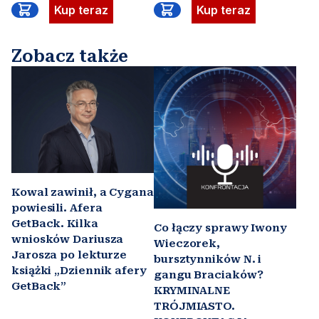
Kup teraz
Kup teraz
Zobacz także
Kowal zawinił, a Cygana
powiesili. Afera
GetBack. Kilka
Co łączy sprawy Iwony
wniosków Dariusza
Wieczorek,
Jarosza po lekturze
bursztynników N. i
książki „Dziennik afery
gangu Braciaków?
GetBack”
KRYMINALNE
TRÓJMIASTO.