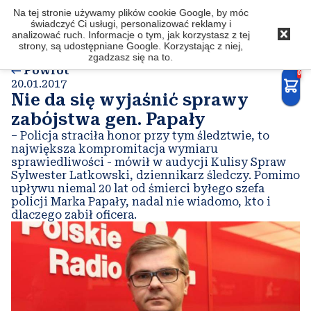
Na tej stronie używamy plików cookie Google, by móc
Latkowski
.com
świadczyć Ci usługi, personalizować reklamy i
analizować ruch. Informacje o tym, jak korzystasz z tej
strony, są udostępniane Google. Korzystając z niej,
zgadzasz się na to.
Powrót
0
20.01.2017
Nie da się wyjaśnić sprawy
zabójstwa gen. Papały
– Policja straciła honor przy tym śledztwie, to
największa kompromitacja wymiaru
sprawiedliwości - mówił w audycji Kulisy Spraw
Sylwester Latkowski, dziennikarz śledczy. Pomimo
upływu niemal 20 lat od śmierci byłego szefa
policji Marka Papały, nadal nie wiadomo, kto i
dlaczego zabił oficera.